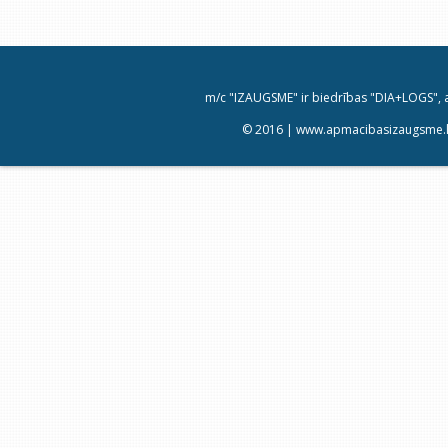
m/c "IZAUGSME" ir biedrības "DIA+LOGS", a
© 2016 | www.apmacibasizaugsme.lv 