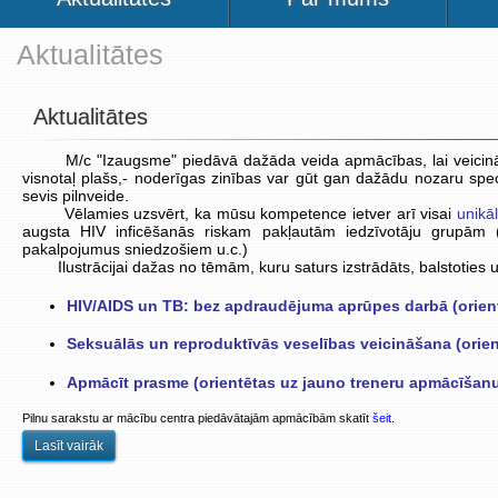
Aktualitātes
Aktualitātes
M/c "Izaugsme" piedāvā dažāda veida apmācības, lai veicinātu ne
visnotaļ plašs,- noderīgas zinības var gūt gan dažādu nozaru speciā
sevis pilnveide.
Vēlamies uzsvērt, ka mūsu kompetence ietver arī visai
unikā
augsta HIV inficēšanās riskam pakļautām iedzīvotāju grupām (i
pakalpojumus sniedzošiem u.c.)
Ilustrācijai dažas no tēmām, kuru saturs izstrādāts, balstoties 
HIV/AIDS un TB: bez apdraudējuma aprūpes darbā (orient
Seksuālās un reproduktīvās veselības veicināšana (orien
Apmācīt prasme (orientētas uz jauno treneru apmācīšan
Pilnu sarakstu ar mācību centra piedāvātajām apmācībām skatīt
šeit
.
Lasīt vairāk